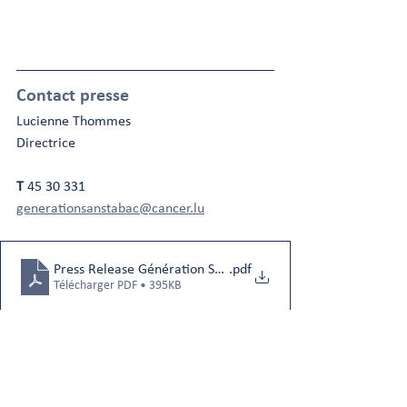
Contact presse
Lucienne Thommes
Directrice
T
 45 30 331
generationsanstabac@cancer.lu
Press Release Génération Sans Tabac
.pdf
Télécharger PDF • 395KB
Stratégie Génération Sans Tabac
Partenaires Génération Sans Tabac
Communiqué de presse
Presse