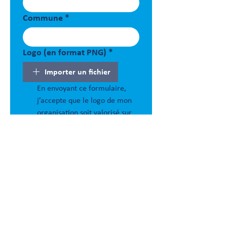
Commune
*
Logo (en format PNG)
*
Importer un fichier
En envoyant ce formulaire, 
j’accepte que le logo de mon 
organisation soit valorisé sur 
le site web de 
Génération 
Sans Tabac
 dans le mois qui 
suit.
*
Envoyer
Ils s'engagent pour une