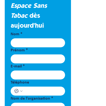
Espace Sans 
Tabac
 dès 
aujourd’hui
Nom
*
Prénom
*
E‑mail
*
Téléphone
Nom de l'organisation
*